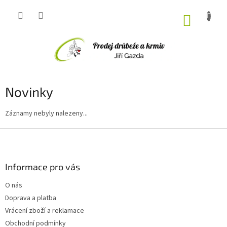
Přejít
na
NÁKUP
obsah
KOŠÍK
Novinky
Záznamy nebyly nalezeny...
Z
á
p
a
Informace pro vás
t
O nás
í
Doprava a platba
Vrácení zboží a reklamace
Obchodní podmínky