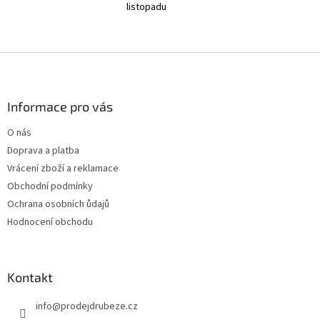
listopadu
Z
á
p
a
Informace pro vás
t
O nás
í
Doprava a platba
Vrácení zboží a reklamace
Obchodní podmínky
Ochrana osobních ůdajů
Hodnocení obchodu
Kontakt
info
@
prodejdrubeze.cz