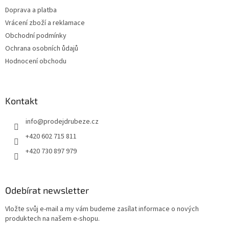
í
Doprava a platba
Vrácení zboží a reklamace
Obchodní podmínky
Ochrana osobních ůdajů
Hodnocení obchodu
Kontakt
info
@
prodejdrubeze.cz
+420 602 715 811
+420 730 897 979
Odebírat newsletter
Vložte svůj e-mail a my vám budeme zasílat informace o nových
produktech na našem e-shopu.