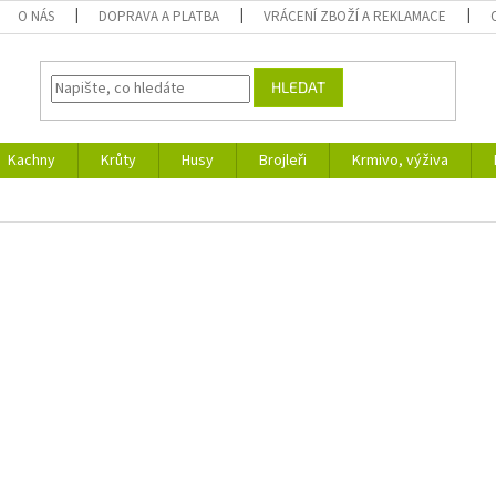
O NÁS
DOPRAVA A PLATBA
VRÁCENÍ ZBOŽÍ A REKLAMACE
HLEDAT
Kachny
Krůty
Husy
Brojleři
Krmivo, výživa